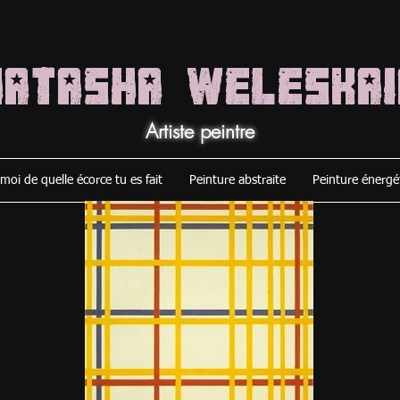
NATASHA WELESKAI
Artiste peintre
moi de quelle écorce tu es fait
Peinture abstraite
Peinture énergé