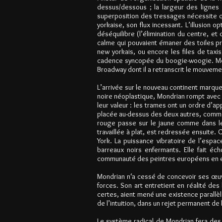
dessus/dessous ; la largeur des lignes 
superposition des tressages nécessite que
yorkaise, son flux incessant. L’illusion 
déséquilibre (l’élimination du centre, et 
calme qui pouvaient émaner des toiles pr
new yorkais, ou encore les files de taxi
cadence syncopée du boogie-woogie. Mond
Broadway dont il a retranscrit le mouvemen
L’arrivée sur le nouveau continent marque u
noire néoplastique, Mondrian rompt avec l
leur valeur : les trames ont un ordre d’ap
placée au-dessus des deux autres, comme u
rouge passe sur le jaune comme dans le 
travaillée à plat, est redressée ensuite.
York. La puissance vibratoire de l’espa
barreaux noirs enfermants. Elle fait éc
communauté des peintres européens en exi
Mondrian n‘a cessé de concevoir ses œuvr
forces. Son art entretient en réalité des
certes, aient mené une existence parallèle
de l’intuition, dans un rejet permanent de 
Le système radical de Mondrian fera des