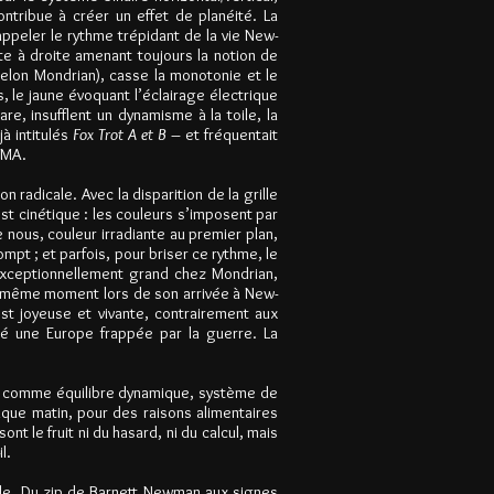
ntribue à créer un effet de planéité. La
appeler le rythme trépidant de la vie New-
ite à droite amenant toujours la notion de
t selon Mondrian), casse la monotonie et le
 le jaune évoquant l’éclairage électrique
e, insufflent un dynamisme à la toile, la
à intitulés
Fox Trot A et B
– et fréquentait
OMA.
n radicale. Avec la disparition de la grille
st cinétique : les couleurs s’imposent par
e nous, couleur irradiante au premier plan,
pt ; et parfois, pour briser ce rythme, le
 exceptionnellement grand chez Mondrian,
 au même moment lors de son arrivée à New-
st joyeuse et vivante, contrairement aux
tté une Europe frappée par la guerre. La
, comme équilibre
dynamique, système de
haque matin, pour des raisons alimentaires
t le fruit ni du hasard, ni du calcul, mais
l.
cle. Du zip de Barnett Newman aux signes