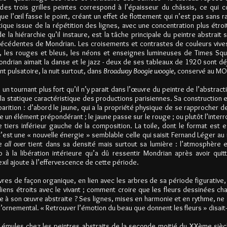
des trois grilles peintes correspond à l’épaisseur du châssis, ce qui co
 l’œil fasse le point, créant un effet de flottement qui n’est pas sans r
optique issue de la répétition des lignes, avec une concentration plus étro
de la hiérarchie qu’il instaure, est la tâche principale du peintre abstrai
écédentes de Mondrian. Les croisements et contrastes de couleurs vives,
s, les rouges et bleus, les néons et enseignes lumineuses de Times Squar
rian aimait la danse et le jazz - deux de ses tableaux de 1920 sont déj
t pulsatoire, la nuit surtout, dans
Broadway Boogie woogie
, conservé au M
n tournant plus fort qu’il n’y parait dans l’œuvre du peintre de l’abstractio
a statique caractéristique des productions parisiennes. Sa construction e
parition : d’abord le jaune, qui a la propriété physique de se rapprocher d
n élément prépondérant ; le jaune passe sur le rouge ; ou plutôt l’interrom
tiers inférieur gauche de la composition. La toile, dont le format est
 C’est une « nouvelle énergie » semblable celle qui saisit Fernand Léger
ce
all over
tient dans sa densité mais surtout sa lumière : l’atmosphère e
ho à la libération intérieure qu’a dû ressentir Mondrian après avoir qui
l ajoute à l’effervescence de cette période.
es de façon organique, en lien avec les arbres de sa période figurative
 liens étroits avec le vivant ; comment croire que les fleurs dessinées c
 à son œuvre abstraite ? Ses lignes, mises en harmonie et en rythme, ne son
l’ornemental. « Retrouver l’émotion du beau que donnent les fleurs » disait-i
 émules chez les peintres abstraits de la seconde moitié du XXème siè