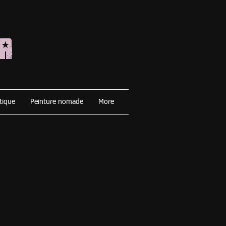
A
tique
Peinture nomade
More