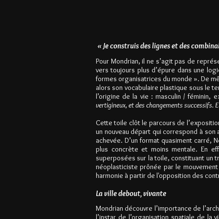
« Je construis des lignes et des combina
Pour Mondrian, il ne s’agit pas de représ
vers toujours plus d’épure dans une log
formes organisatrices du monde ». De même 
alors son vocabulaire plastique sous le te
l’origine de la vie : masculin / féminin, 
vertigineux, et des changements successifs. Ell
Cette toile clôt le parcours de l’exposit
un nouveau départ qui correspond à son ar
achevée. D’un format quasiment carré, N
plus concrète et moins mentale. En effe
superposées sur la toile, constituant un t
néoplasticiste prônée par le mouvement 
harmonie à partir de l'opposition des cont
La ville debout, vivante
Mondrian découvre l’importance de l’archi
l’instar de l’organisation spatiale de la 