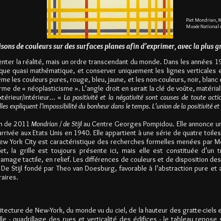
Piet Mondrian,
N
Musée National d
isons de couleurs sur des surfaces planes afin d’exprimer, avec la plus 
enter la réalité, mais un ordre transcendant du monde. Dans les années 19
ique quasi m
athématique, et conserver uniquement les lignes verticales et
les couleurs pures, rouge, bleu, jaune, et les non-couleurs, noir, blanc et 
rme de « néoplasticisme ». L’angle droit en serait la clé de voûte, matéri
extérieur/intérieur… «
La positivité et la négativité sont causes de toute act
es expliquent l’impossibilité du bonheur dans le temps. L’union de la positivité et 
ion de 2011
Mondrian / de Stijl
au Centre Georges Pompidou. Elle annonce un
rivée aux Etats Unis en 1940. Elle appartient à une série de quatre toiles
ew York City est caractéristique des recherches formelles menées par M
t, la grille est toujours présente ici, mais elle est constituée d’un
ramage tactile, en relief. Les différences de couleurs et de disposition de
De Stijl fondé par Theo van Doesburg, favorable à l’abstraction pure et 
raires.
tecture de New-York, du monde vu du ciel, de la hauteur des gratte-ciels
ville - quadrillage des rues et verticalité des édifices - le tableau repose 