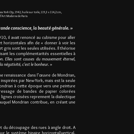
ew York City
, 1942, huile sur toile, 119,3 x 114,2 cm,
’Art Moderne de Paris
grande conscience, la beauté générale. »
10, il avait renoncé au cubisme pour aller
 horizontales afin de « donner à voir les
gris sont les seules utilisées. Il théorise
alisant les complémentarités essentielles à
ion. Elles sont causes du mouvement éternel,
la négativité, c’est le bonheur.
»
e renaissance dans l’œuvre de Mondrian,
 inspirées par New-York, mais est la seu
le
ondrian à cette époque vers une peinture
 tressage de ban
des de papier colorées
s lignes croisées reprennent la dialectique
auquel Mondrian contribue, en créant une
 et du découpage des rues à angle droit. A
sur le système binaire horizontal/vertical,