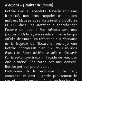
d’espace » (Walter Benjamin)
Rothko évacue l’anecdote, travaille en pleine
frontalité, non sans rappeler un de ses
maîtres, Matisse et sa
Porte-fenêtre à Collioure
(1914), dans une invitation à appréhender
l’œuvre de face. «
Mes tableaux sont mes
façades
». Or la façade révèle en même temps
qu’elle dissimule, en référence à la
Naissance
de la tragédie
de Nietzsche, ouvrage que
Rothko connaissait bien : «
Nous voulions
écarter le rideau, déchirer le voile et découvrir
l’arrière-plan mystérieux
». Façade ne veut pas
dire planéité. Ses toiles ont une densité.
Rothko peint en profondeur.
Profondeur de la technique d’une part,
complexe et dont il garde jalousement le
secret, constamment à la recherche de
diluants, de medium, comme la
tempera
(émulsion à base d’œuf) de la Renaissance
italienne qui permet de réaliser des couches
superposées qu’il mélange à l’acrylique et aux
pigments secs pour créer une matière
cristalline et phosphorescente qui capte la
rétine.