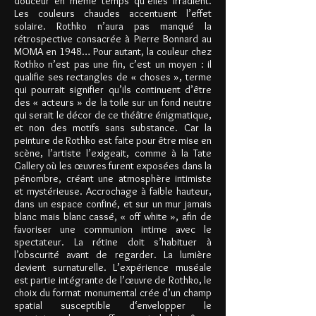
douceur en même temps qu’elles irradient.
Les couleurs chaudes accentuent l’effet
solaire. Rothko n’aura pas manqué la
rétrospective consacrée à Pierre Bonnard au
MOMA en 1948… Pour autant, la couleur chez
Rothko n’est pas une fin, c’est un moyen : il
qualifie ses rectangles de « choses », terme
qui pourrait signifier qu’ils continuent d’être
des « acteurs » de la toile sur un fond neutre
qui serait le décor de ce théâtre énigmatique,
et non des motifs sans substance. Car la
peinture de Rothko est faite pour être mise en
scène, l’artiste l’exigeait, comme à la Tate
Gallery où les œuvres furent exposées dans la
pénombre, créant une atmosphère intimiste
et mystérieuse. Accrochage à faible hauteur,
dans un espace confiné, et sur un mur jamais
blanc mais blanc cassé, « off white », afin de
favoriser une communion intime avec le
spectateur. La rétine doit s’habituer à
l’obscurité avant de regarder. La lumière
devient surnaturelle. L’expérience muséale
est partie intégrante de l’œuvre de Rothko, le
choix du format monumental crée d’un champ
spatial susceptible d‘envelopper le