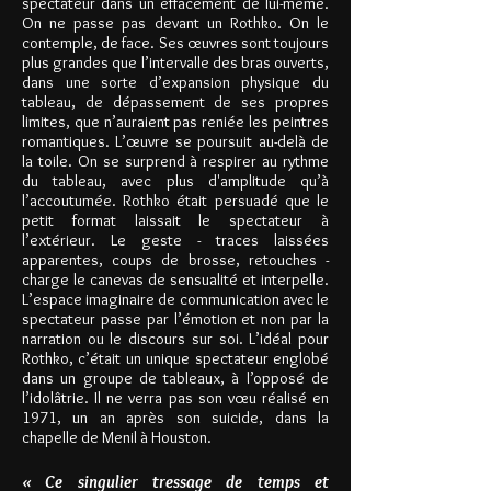
spectateur dans un effacement de lui-même.
On ne passe pas devant un Rothko. On le
contemple, de face. Ses œuvres sont toujours
plus grandes que l’intervalle des bras ouverts,
dans une sorte d’expansion physique du
tableau, de dépassement de ses propres
limites, que n’auraient pas reniée les peintres
romantiques. L’œuvre se poursuit au-delà de
la toile. On se surprend à respirer au rythme
du tableau, avec plus d'amplitude qu’à
l’accoutumée. Rothko était persuadé que le
petit format laissait le spectateur à
l’extérieur. Le geste - traces laissées
apparentes, coups de brosse, retouches -
charge le canevas de sensualité et interpelle.
L’espace imaginaire de communication avec le
spectateur passe par l’émotion et non par la
narration ou le discours sur soi. L’idéal pour
Rothko, c’était un unique spectateur englobé
dans un groupe de tableaux, à l’opposé de
l’idolâtrie. Il ne verra pas son vœu réalisé en
1971, un an après son suicide, dans la
chapelle de Menil à Houston.
« Ce singulier tressage de temps et